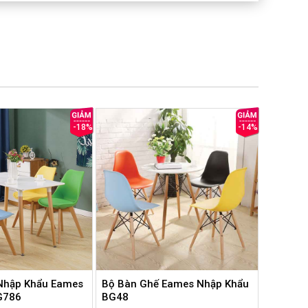
-18%
-14%
Nhập Khẩu Eames
Bộ Bàn Ghế Eames Nhập Khẩu
G786
BG48