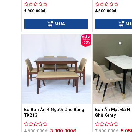
1.900.000
₫
4.500.000
₫
Được
Được
xếp
xếp
hạng
hạng
MUA
M
0
0
5
5
sao
sao
-33%
Bộ Bàn Ăn 4 Người Ghế Băng
Bàn Ăn Mặt Đá N
TK213
Ghế Kenry
Giá
Giá
Giá
3.300.000
₫
5.05
Được
4.900.000
₫
Được
7.900.000
₫