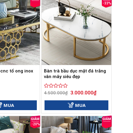
-33%
 cnc tổ ong inox
Bàn trà bầu dục mặt đá trắng
vân mây siêu đẹp
Giá
Giá
3.000.000
₫
Được
4.500.000
₫
gốc
hiện
xếp
là:
tại
hạng
4.500.000₫.
là:
MUA
MUA
0
3.000.000₫.
5
sao
-20%