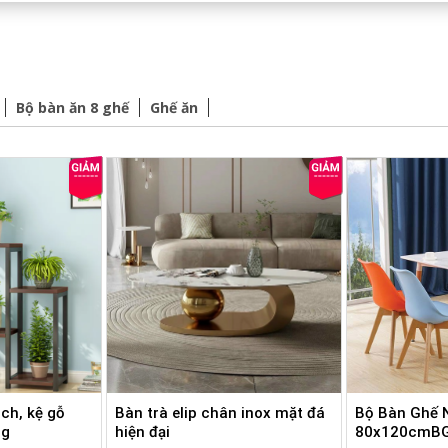
Bộ bàn ăn 8 ghế
Ghế ăn
ch, kệ gỗ
Bàn trà elip chân inox mặt đá
Bộ Bàn Ghế 
ng
hiện đại
80x120cmB