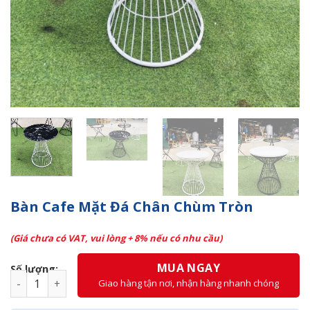
Bàn Cafe Mặt Đá Chân Chùm Tròn
(Giá chưa có VAT, vui lòng + 8% nếu có nhu cầu)
MUA NGAY
Số lượng:
Bàn Cafe Mặt Đá Chân Chùm Tròn số lượng
Giao hàng tận nơi, nhận hàng nhanh chóng