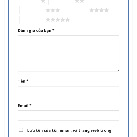
1 trên 5 sao
2 trên 5 sao
3 trên 5 sao
4 trên 5 sao
5 trên 5 sao
Đánh giá của bạn
*
Tên
*
Email
*
Lưu tên của tôi, email, và trang web trong