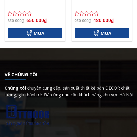
Giá
Giá
Giá
Giá
650.000
₫
480.000
₫
Được
850.000
₫
Được
950.000
₫
gốc
hiện
gốc
hiện
xếp
xếp
là:
tại
là:
tại
hạng
hạng
850.000₫.
là:
950.000₫.
là:
MUA
MUA
0
650.000₫.
0
480.000₫.
5
5
sao
sao
VỀ CHÚNG TÔI
Chúng tôi
chuyên cung cấp, sản xuất thiết kế bàn DECOR chất
lượng, giá thành rẻ. Đáp ứng nhu cầu khách hàng khu vực Hà Nội