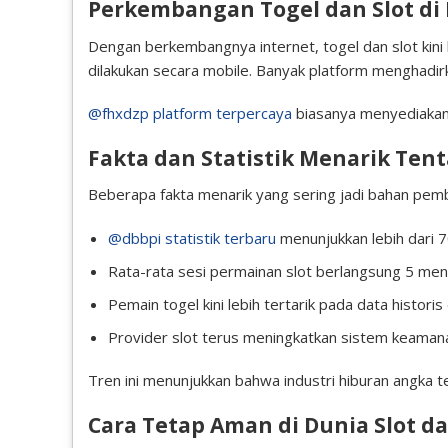
Perkembangan Togel dan Slot di E
Dengan berkembangnya internet, togel dan slot kini 
dilakukan secara mobile. Banyak platform menghadir
@fhxdzp platform terpercaya
biasanya menyediakan 
Fakta dan Statistik Menarik Tent
Beberapa fakta menarik yang sering jadi bahan pemba
@dbbpi statistik terbaru
menunjukkan lebih dari 
Rata-rata sesi permainan slot berlangsung 5 me
Pemain togel kini lebih tertarik pada data histori
Provider slot terus meningkatkan sistem keama
Tren ini menunjukkan bahwa industri hiburan angka
Cara Tetap Aman di Dunia Slot d