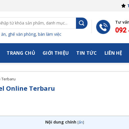
ìm
Tư vấ
ếm:
092
 ăn,
ghế văn phòng
,
bàn làm việc
TRANG CHỦ
GIỚI THIỆU
TIN TỨC
LIÊN HỆ
e Terbaru
el Online Terbaru
Nội dung chính
[
ẩn
]