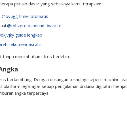
eberapa prinsip dasar yang sebaiknya kamu terapkan:
n
@byugg timer otomatis
suai
@tohzpro panduan financial
dkjvjky guide lengkap
vb rekomendasi ahli
t tanpa menimbulkan stres berlebih.
 Angka
terus berkembang. Dengan dukungan teknologi seperti machine lea
di platform legal agar setiap pengalaman di dunia digital ini menj
hiburan angka terpercaya.