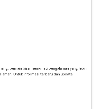
rning, pemain bisa menikmati pengalaman yang lebih
adi aman. Untuk informasi terbaru dan update