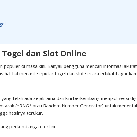
gel
Togel dan Slot Online
in populer di masa kini. Banyak pengguna mencari informasi akurat
ahas hal-hal menarik seputar togel dan slot secara edukatif agar
i yang telah ada sejak lama dan kini berkembang menjadi versi dig
 acak (*RNG* atau Random Number Generator) untuk menentukan ha
gga hasilnya terukur.
ang perkembangan terkini.