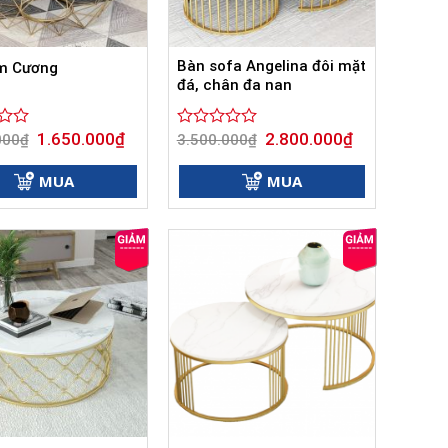
Bàn sofa Angelina đôi mặt
m Cương
đá, chân đa nan
Giá
Giá
Giá
Giá
1.650.000
₫
2.800.000
₫
000
₫
Được
3.500.000
₫
gốc
hiện
gốc
hiện
xếp
là:
tại
là:
tại
hạng
2.850.000₫.
là:
3.500.000₫.
là:
MUA
MUA
0
1.650.000₫.
2.800.000₫.
5
sao