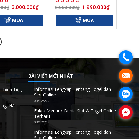
Giá
Giá
Giá
Giá
3.000.000
₫
1.990.000
₫
000
₫
Được
2.300.000
₫
gốc
hiện
gốc
hiện
xếp
là:
tại
là:
tại
hạng
4.500.000₫.
là:
2.300.000₫.
là:
MUA
MUA
0
3.000.000₫.
1.990.000₫.
5
sao
.
.
BÀI VIẾT MỚI NHẤT
Informasi Lengkap Tentang Togel dan
Thịnh Liệt,
.
Slot Online
03/12/2025
ang, Hà
Fakta Menarik Dunia Slot & Togel Online
.
Terbaru
03/12/2025
Informasi Lengkap Tentang Togel dan
Slot Online