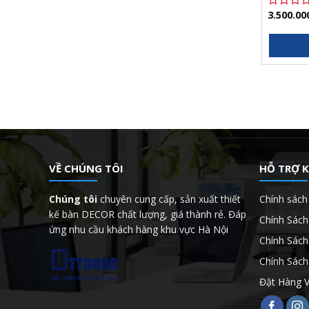
3.500.00
Được
xếp
hạng
0
5
sao
VỀ CHÚNG TÔI
HỖ TRỢ 
Chúng tôi
chuyên cung cấp, sản xuất thiết
Chính sách
kế bàn DECOR chất lượng, giá thành rẻ. Đáp
Chính Sác
ứng nhu cầu khách hàng khu vực Hà Nội
Chính Sách
Chính Sách
Đặt Hàng 