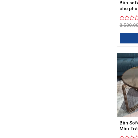
Bàn sof
cho phò
Được
8.500.0
xếp
hạng
0
5
sao
Bàn Sof
Màu Trà