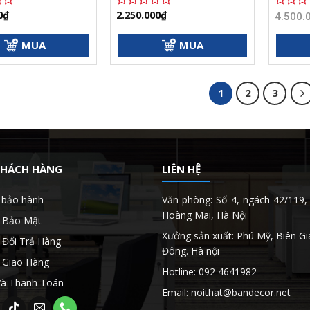
0
₫
2.250.000
₫
Được
Được
4.500.
xếp
xếp
hạng
hạng
MUA
MUA
0
0
5
5
sao
sao
1
2
3
KHÁCH HÀNG
LIÊN HỆ
 bảo hành
Văn phòng: Số 4, ngách 42/119, 
Hoàng Mai, Hà Nội
h Bảo Mật
Xưởng sản xuất: Phú Mỹ, Biên Gi
 Đổi Trả Hàng
Đông. Hà nội
 Giao Hàng
Hotline: 092 4641982
Và Thanh Toán
Email: noithat@bandecor.net