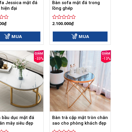
fa Jessica mặt đá
Bàn sofa mặt đá trong
hiện đại
lồng ghép
00
₫
2.100.000
₫
Được
xếp
hạng
MUA
MUA
0
5
sao
-33%
-13%
à bầu dục mặt đá
Bàn trà cặp mặt tròn chân
vân mây siêu đẹp
sao cho phòng khách đẹp