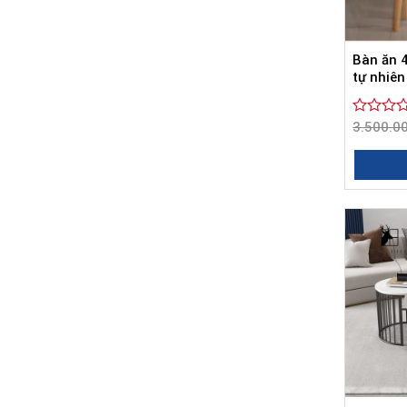
Bàn ăn 
tự nhiên
Được
3.500.0
xếp
hạng
0
5
sao