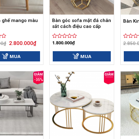
4 ghế mango màu
Bàn góc sofa mặt đá chân
Bàn Ki
sắt cách điệu cao cấp
Giá
Giá
1.800.000
₫
2.800.000
₫
00
₫
Được
Được
2.850.
gốc
hiện
xếp
xếp
là:
tại
hạng
hạng
3.500.000₫.
là:
MUA
MUA
0
0
2.800.000₫.
5
5
sao
sao
-35%