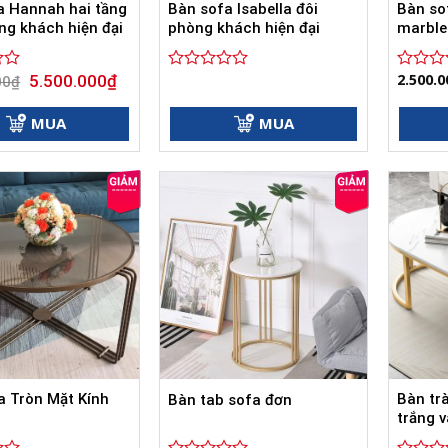
a Hannah hai tầng
Bàn sofa Isabella đôi
Bàn so
ng khách hiện đại
phòng khách hiện đại
marble 
Giá
Giá
2.500.0
5.500.000
₫
00
₫
Được
Được
gốc
hiện
xếp
xếp
là:
tại
hạng
hạng
8.500.000₫.
là:
MUA
MUA
0
0
5.500.000₫.
5
5
sao
sao
a Tròn Mặt Kính
Bàn tr
Bàn tab sofa đơn
trắng 