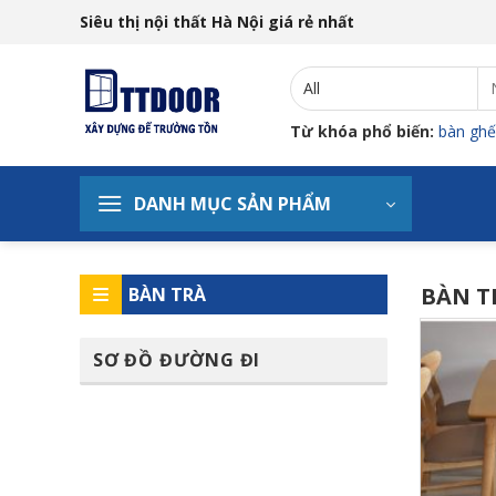
Skip
Siêu thị nội thất Hà Nội giá rẻ nhất
to
content
T
ki
Từ khóa phổ biến:
bàn ghế
DANH MỤC SẢN PHẨM
BÀN T
BÀN TRÀ
SƠ ĐỒ ĐƯỜNG ĐI