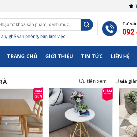
ìm
Tư vấ
ếm:
092
 ăn,
ghế văn phòng
,
bàn làm việc
TRANG CHỦ
GIỚI THIỆU
TIN TỨC
LIÊN HỆ
RÀ
Ưu tiên xem:
Giá giả
-20%