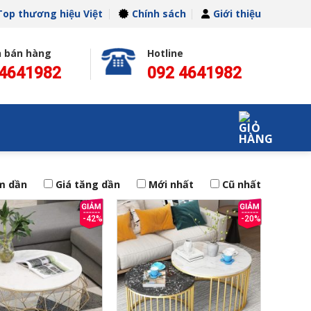
Top thương hiệu Việt
Chính sách
Giới thiệu
n bán hàng
Hotline
 4641982
092 4641982
m dần
Giá tăng dần
Mới nhất
Cũ nhất
-42%
-20%