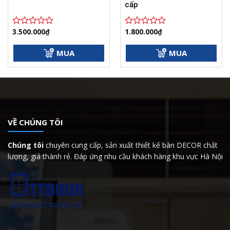
cấp
3.500.000
₫
1.800.000
₫
Được
Được
xếp
xếp
hạng
hạng
MUA
MUA
000₫.
0
0
5
5
sao
sao
VỀ CHÚNG TÔI
Chúng tôi
chuyên cung cấp, sản xuất thiết kế bàn DECOR chất
lượng, giá thành rẻ. Đáp ứng nhu cầu khách hàng khu vực Hà Nội