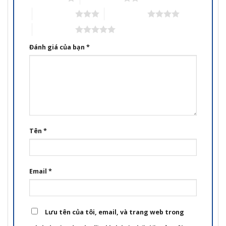
3 trên 5 sao
4 trên 5 sao
5 trên 5 sao
Đánh giá của bạn
*
Tên
*
Email
*
Lưu tên của tôi, email, và trang web trong