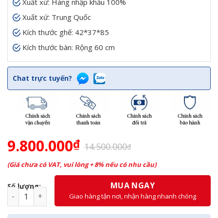
Xuất xứ: Hàng nhập khẩu 100%
Xuất xứ: Trung Quốc
Kích thước ghế: 42*37*85
Kích thước bàn: Rộng 60 cm
Chat trực tuyến?
9.800.000
₫
Giá
Giá
14.500.000
₫
gốc
hiện
là:
tại
(Giá chưa có VAT, vui lòng + 8% nếu có nhu cầu)
14.500.000₫.
là:
9.800.000₫.
MUA NGAY
Số lượng:
Bộ Bàn 4 Ghế Sân Vườn Hoa Hồng số lượng
Giao hàng tận nơi, nhận hàng nhanh chóng