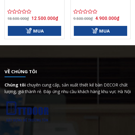
Giá
Giá
Giá
Giá
12.500.000
₫
4.900.000
₫
Được
18.500.000
₫
Được
9.500.000
₫
gốc
hiện
gốc
hiện
xếp
xếp
là:
tại
là:
tại
hạng
hạng
18.500.000₫.
là:
9.500.000₫.
là:
MUA
MUA
000₫.
0
12.500.000₫.
0
4.900.00
5
5
sao
sao
VỀ CHÚNG TÔI
Chúng tôi
chuyên cung cấp, sản xuất thiết kế bàn DECOR chất
lượng, giá thành rẻ. Đáp ứng nhu cầu khách hàng khu vực Hà Nội