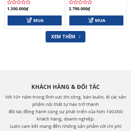
1.300.000
₫
2.790.000
₫
Được
Được
xếp
xếp
hạng
hạng
MUA
MUA
0
0
5
5
sao
sao
XEM THÊM
KHÁCH HÀNG & ĐỐI TÁC
Với 10+ năm trong lĩnh vực thi công, bán buôn, lẻ các sản
phẩm nội thất tự hào trở thành
đối tác đồng hành cùng sự phát triển của hơn 100.000
khách hàng, doanh nghiệp.
Luôn cam kết mang đến những sản phẩm với chi phí