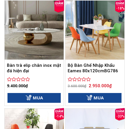
sao
sao
-18%
Bàn trà elip chân inox mặt
Bộ Bàn Ghế Nhập Khẩu
đá hiện đại
Eames 80x120cmBG786
Giá
Giá
9.400.000
₫
2.950.000
₫
Được
Được
3.600.000
₫
gốc
hiện
xếp
xếp
là:
tại
hạng
hạng
3.600.000₫.
là:
MUA
MUA
0
0
2.950.000
5
5
sao
sao
-14%
-33%