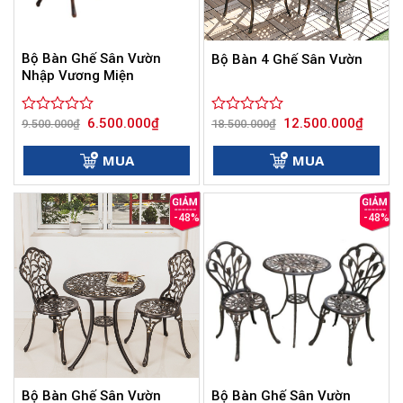
Bộ Bàn Ghế Sân Vườn
Bộ Bàn 4 Ghế Sân Vườn
Nhập Vương Miện
Giá
Giá
Giá
Giá
6.500.000
₫
12.500.000
₫
Được
9.500.000
₫
Được
18.500.000
₫
gốc
hiện
gốc
hiện
xếp
xếp
là:
tại
là:
tại
hạng
hạng
9.500.000₫.
là:
18.500.000₫.
là:
MUA
MUA
0
6.500.000₫.
0
12.500
5
5
sao
sao
-48%
-48%
Bộ Bàn Ghế Sân Vườn
Bộ Bàn Ghế Sân Vườn