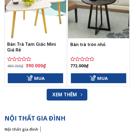
Bàn Trà Tam Giác Mini
Bàn trà tròn nhỏ
Giá Rẻ
Giá
Giá
772.000
₫
390.000
₫
Được
480.000
₫
Được
gốc
hiện
xếp
xếp
là:
tại
hạng
hạng
480.000₫.
là:
MUA
MUA
0
390.000₫.
0
5
5
sao
sao
XEM THÊM
NỘI THẤT GIA ĐÌNH
Nội thất gia đình