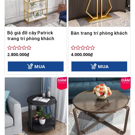
Bộ giá đỡ cây Patrick
Bàn trang trí phòng khách
trang trí phòng khách
2.800.000
₫
4.000.000
₫
Được
Được
xếp
xếp
hạng
hạng
MUA
MUA
0
0
5
5
sao
sao