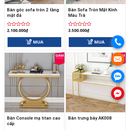
Bàn góc sofa tròn 2 tầng
Bàn Sofa Tròn Mặt Kính
mặt đá
Màu Trà
2.100.000
₫
3.500.000
₫
Được
Được
xếp
xếp
hạng
hạng
.
MUA
MUA
0
0
5
5
sao
sao
.
.
.
Bàn Console mạ titan cao
Bàn trưng bày AK008
cấp