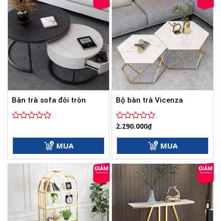
Bàn trà sofa đôi tròn
Bộ bàn trà Vicenza
2.290.000
₫
Được
Được
xếp
xếp
hạng
hạng
MUA
MUA
0
0
5
5
sao
sao