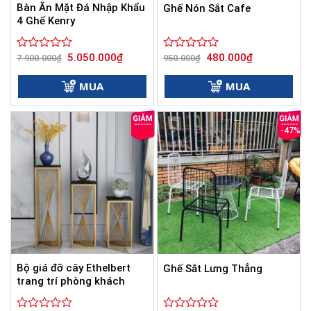
Bàn Ăn Mặt Đá Nhập Khẩu
Ghế Nón Sắt Cafe
4 Ghế Kenry
Giá
Giá
Giá
Giá
5.050.000
₫
480.000
₫
Được
7.900.000
₫
Được
950.000
₫
gốc
hiện
gốc
hiện
xếp
xếp
là:
tại
là:
tại
hạng
hạng
7.900.000₫.
là:
950.000₫.
là:
MUA
MUA
0
5.050.000₫.
0
480.000₫.
5
5
sao
sao
-47%
Bộ giá đỡ cây Ethelbert
Ghế Sắt Lưng Thẳng
trang trí phòng khách