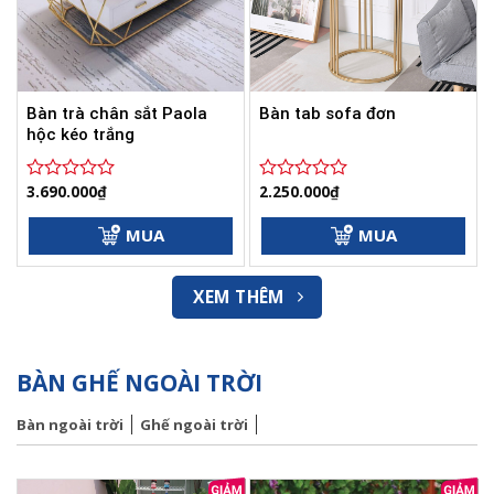
Bàn trà chân sắt Paola
Bàn tab sofa đơn
hộc kéo trắng
3.690.000
₫
2.250.000
₫
Được
Được
xếp
xếp
hạng
hạng
MUA
MUA
0
0
5
5
sao
sao
XEM THÊM
BÀN GHẾ NGOÀI TRỜI
Bàn ngoài trời
Ghế ngoài trời