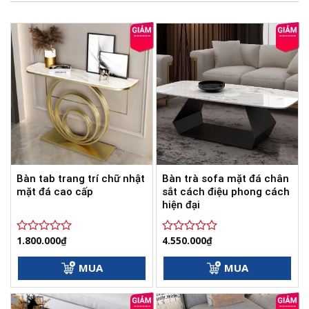
Bàn tab trang trí chữ nhật
Bàn trà sofa mặt đá chân
mặt đá cao cấp
sắt cách điệu phong cách
hiện đại
1.800.000
₫
4.550.000
₫
Được
Được
xếp
xếp
hạng
hạng
MUA
MUA
0
0
5
5
sao
sao