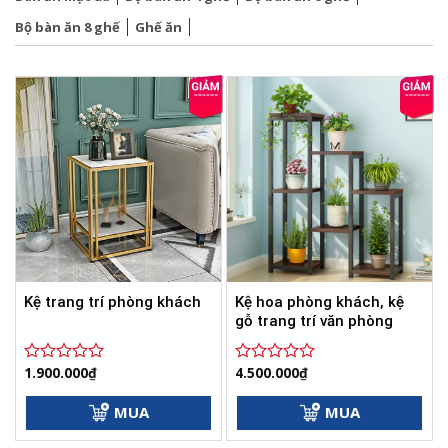
Bộ bàn ăn 8 ghế
Ghế ăn
Kệ hoa phòng khách, kệ
Kệ trang trí phòng khách
gỗ trang trí văn phòng
1.900.000
₫
4.500.000
₫
Được
Được
xếp
xếp
hạng
hạng
MUA
MUA
0
0
5
5