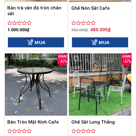
Bàn trà vân đá tròn chân
Ghế Nón Sắt Cafe
sắt
Giá
Giá
1.000.000
₫
480.000
₫
Được
Được
950.000
₫
gốc
hiện
xếp
xếp
là:
tại
hạng
hạng
950.000₫.
là:
MUA
MUA
0
0
480.000₫.
5
5
sao
sao
-47%
-47%
Bàn Tròn Mặt Kính Cafe
Ghế Sắt Lưng Thẳng