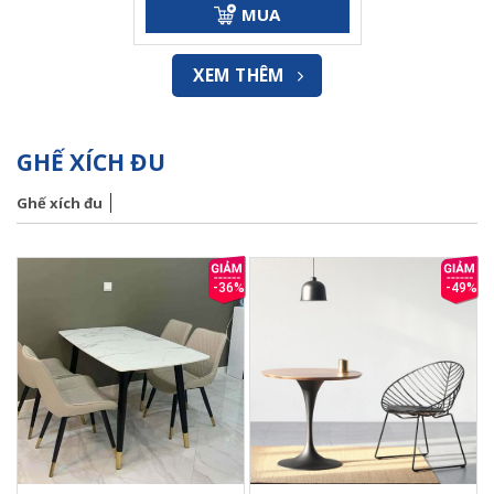
hạng
14.500.000₫.
là:
MUA
0
9.800.000₫.
5
sao
XEM THÊM
GHẾ XÍCH ĐU
Ghế xích đu
-36%
-49%