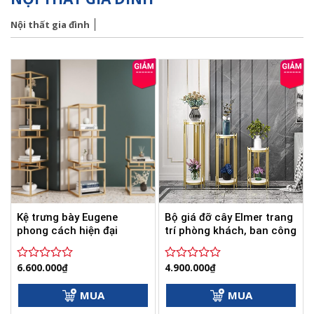
Nội thất gia đình
Kệ trưng bày Eugene
Bộ giá đỡ cây Elmer trang
phong cách hiện đại
trí phòng khách, ban công
6.600.000
₫
4.900.000
₫
Được
Được
xếp
xếp
hạng
hạng
MUA
MUA
0
0
5
5