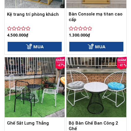
Bàn Console mạ titan cao
Kệ trang trí phòng khách
cấp
4.500.000
₫
1.300.000
₫
Được
Được
xếp
xếp
hạng
hạng
MUA
MUA
0
0
5
5
sao
sao
-47%
-41%
Bộ Bàn Ghế Ban Công 2
Ghế Sắt Lưng Thẳng
Ghế