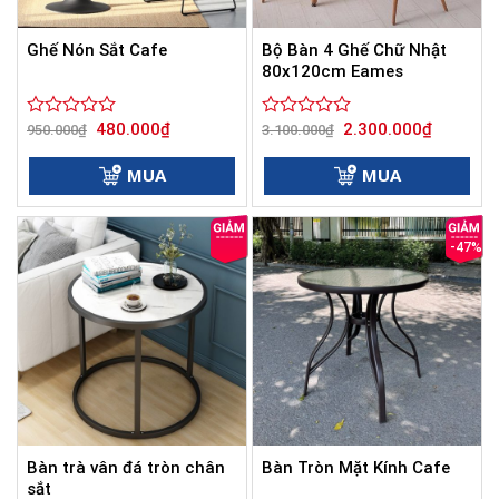
Bộ Bàn 4 Ghế Chữ Nhật
Ghế Nón Sắt Cafe
80x120cm Eames
Giá
Giá
Giá
Giá
480.000
₫
2.300.000
₫
Được
950.000
₫
Được
3.100.000
₫
gốc
hiện
gốc
hiện
xếp
xếp
là:
tại
là:
tại
hạng
hạng
950.000₫.
là:
3.100.000₫.
là:
MUA
MUA
0
480.000₫.
0
2.300.000
5
5
sao
sao
-47%
Bàn trà vân đá tròn chân
Bàn Tròn Mặt Kính Cafe
sắt