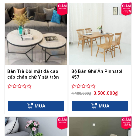
sao
sao
-15%
Bàn Trà Đôi mặt đá cao
Bộ Bàn Ghế Ăn Pinnstol
cấp chân chữ Y sắt tròn
457
Giá
Giá
3.500.000
₫
Được
Được
4.100.000
₫
gốc
hiện
xếp
xếp
là:
tại
hạng
hạng
4.100.000₫.
là:
MUA
MUA
0
0
3.500.000
5
5
sao
sao
-36%