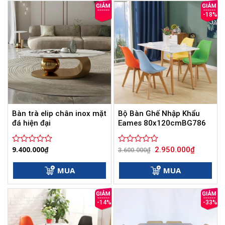
sao
sao
-18%
Bàn trà elip chân inox mặt
Bộ Bàn Ghế Nhập Khẩu
đá hiện đại
Eames 80x120cmBG786
Giá
Giá
9.400.000
₫
2.950.000
₫
Được
Được
3.600.000
₫
gốc
hiện
xếp
xếp
là:
tại
hạng
hạng
3.600.000₫.
là:
MUA
MUA
0
0
2.950.000
5
5
sao
sao
-14%
-33%