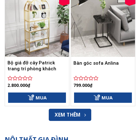
Bộ giá đỡ cây Patrick
Bàn góc sofa Anlina
trang trí phòng khách
2.800.000
₫
799.000
₫
Được
Được
xếp
xếp
hạng
hạng
MUA
MUA
0
0
5
5
sao
sao
XEM THÊM
NỘI THẤT GIA ĐÌNH