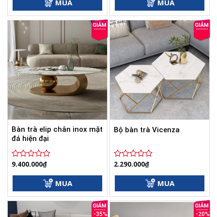
6.200.000₫.
là:
MUA
MUA
0
5.850.000₫.
0
5
5
sao
sao
Bàn trà elip chân inox mặt
Bộ bàn trà Vicenza
đá hiện đại
9.400.000
₫
2.290.000
₫
Được
Được
xếp
xếp
hạng
hạng
MUA
MUA
0
0
5
5
sao
sao
-35%
-20%