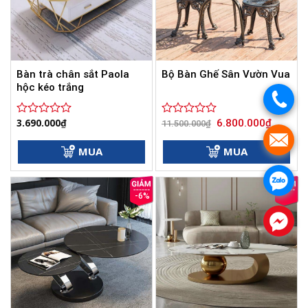
Bàn trà chân sắt Paola
Bộ Bàn Ghế Sân Vườn Vua
hộc kéo trắng
.
Giá
Giá
3.690.000
₫
6.800.000
₫
Được
Được
11.500.000
₫
gốc
hiện
xếp
xếp
.
là:
tại
hạng
hạng
11.500.000₫.
là:
MUA
MUA
0
0
6.800.00
5
5
.
sao
sao
-6%
.