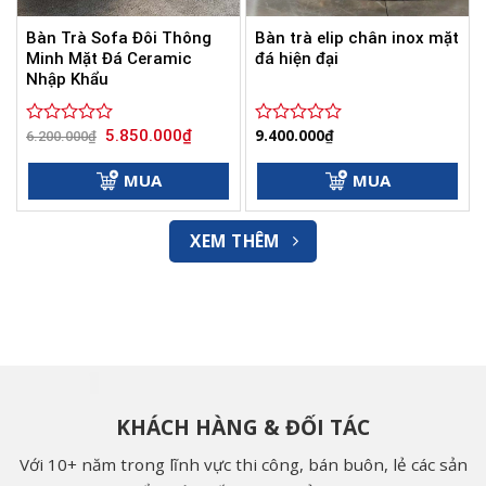
Bàn Trà Sofa Đôi Thông
Bàn trà elip chân inox mặt
Minh Mặt Đá Ceramic
đá hiện đại
Nhập Khẩu
Giá
Giá
9.400.000
₫
5.850.000
₫
Được
6.200.000
₫
Được
gốc
hiện
xếp
xếp
là:
tại
hạng
hạng
6.200.000₫.
là:
MUA
MUA
0
5.850.000₫.
0
5
5
sao
sao
XEM THÊM
KHÁCH HÀNG & ĐỐI TÁC
Với 10+ năm trong lĩnh vực thi công, bán buôn, lẻ các sản