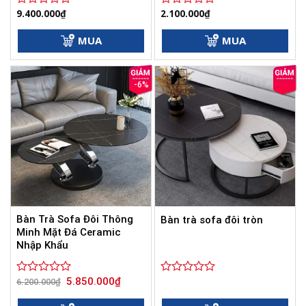
9.400.000
₫
2.100.000
₫
Được
Được
xếp
xếp
hạng
hạng
MUA
MUA
0
0
5
5
sao
sao
-6%
Bàn Trà Sofa Đôi Thông
Bàn trà sofa đôi tròn
Minh Mặt Đá Ceramic
Nhập Khẩu
Giá
Giá
5.850.000
₫
Được
6.200.000
₫
Được
gốc
hiện
xếp
xếp
là:
tại
hạng
hạng