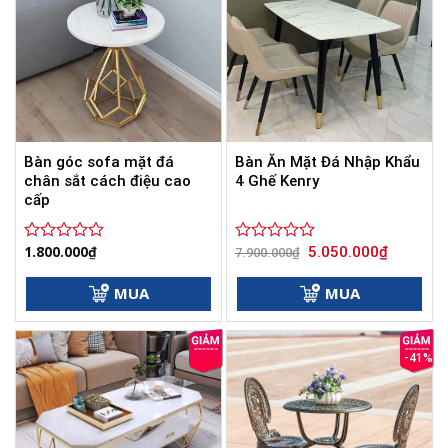
Bàn góc sofa mặt đá
Bàn Ăn Mặt Đá Nhập Khẩu
chân sắt cách điệu cao
4 Ghế Kenry
cấp
Giá
Giá
1.800.000
₫
5.050.000
₫
Được
Được
7.900.000
₫
gốc
hiện
xếp
xếp
là:
tại
hạng
hạng
7.900.000₫.
là:
MUA
MUA
0
0
5.050.000
5
5
sao
sao
-41%