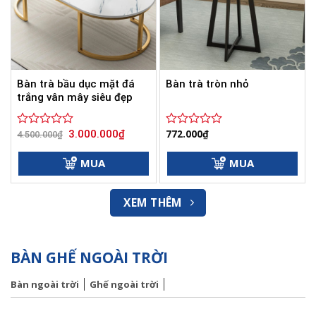
Bàn trà bầu dục mặt đá
Bàn trà tròn nhỏ
trắng vân mây siêu đẹp
Giá
Giá
772.000
₫
3.000.000
₫
Được
4.500.000
₫
Được
gốc
hiện
xếp
xếp
là:
tại
hạng
hạng
4.500.000₫.
là:
MUA
MUA
0
3.000.000₫.
0
5
5
sao
sao
XEM THÊM
BÀN GHẾ NGOÀI TRỜI
Bàn ngoài trời
Ghế ngoài trời