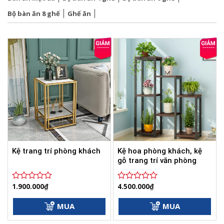
Bộ bàn ăn 8 ghế
Ghế ăn
Kệ hoa phòng khách, kệ
Kệ trang trí phòng khách
gỗ trang trí văn phòng
1.900.000
₫
4.500.000
₫
Được
Được
xếp
xếp
hạng
hạng
MUA
MUA
0
0
5
5