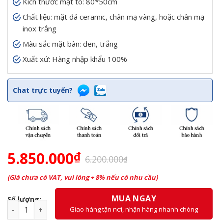
Kích thước mặt to: 80*50cm
Chất liệu: mặt đá ceramic, chân mạ vàng, hoặc chân mạ
inox trắng
Màu sắc mặt bàn: đen, trắng
Xuất xứ: Hàng nhập khẩu 100%
Chat trực tuyến?
5.850.000
₫
Giá
Giá
6.200.000
₫
gốc
hiện
là:
tại
(Giá chưa có VAT, vui lòng + 8% nếu có nhu cầu)
6.200.000₫.
là:
5.850.000₫.
MUA NGAY
Số lượng:
Bàn Trà Sofa Đôi Thông Minh Mặt Đá Ceramic Nhập Khẩu s
Giao hàng tận nơi, nhận hàng nhanh chóng