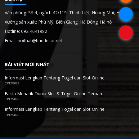
Văn phòng: Số 4, ngách 42/119, Thịnh Liệt, Hoàng Mai, Hà Nội
.
Xưởng sản xuất: Phú Mỹ, Biên Giang, Hà Đông. Hà nội
Hotline: 092 4641982
.
Email: noithat@bandecor.net
BÀI VIẾT MỚI NHẤT
Informasi Lengkap Tentang Togel dan Slot Online
03/12/2025
Fakta Menarik Dunia Slot & Togel Online Terbaru
03/12/2025
Informasi Lengkap Tentang Togel dan Slot Online
03/12/2025