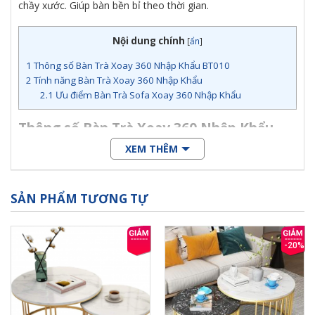
chầy xước. Giúp bàn bền bỉ theo thời gian.
Nội dung chính
[
ẩn
]
1
Thông số Bàn Trà Xoay 360 Nhập Khẩu BT010
2
Tính năng Bàn Trà Xoay 360 Nhập Khẩu
2.1
Ưu điểm Bàn Trà Sofa Xoay 360 Nhập Khẩu
Thông số Bàn Trà Xoay 360 Nhập Khẩu
BT010
XEM THÊM
Kích thước mặt nhỏ: 55*45cm
Kích thước mặt to: 80*50cm
SẢN PHẨM TƯƠNG TỰ
Chất liệu: mặt đá ceramic, chân mạ vàng, hoặc chân mạ
inox trắng
Màu sắc mặt bàn: đen, trắng
-20%
Xuất xứ: Hàng nhập khẩu 100%
Tính năng Bàn Trà Xoay 360 Nhập Khẩu