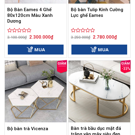
Bộ Bàn Eames 4 Ghế
Bộ bàn Tulip Kính Cường
80x120cm Màu Xanh
Lực ghế Eames
Dương
Giá
Giá
Giá
Giá
2.300.000
₫
2.780.000
₫
Được
3.100.000
₫
Được
3.250.000
₫
gốc
hiện
gốc
hiện
xếp
xếp
là:
tại
là:
tại
hạng
hạng
3.100.000₫.
là:
3.250.000₫.
là:
MUA
MUA
0
2.300.000₫.
0
2.780.000
5
5
sao
sao
-33%
Bàn trà bầu dục mặt đá
Bộ bàn trà Vicenza
trắng vân mây siêu đẹp