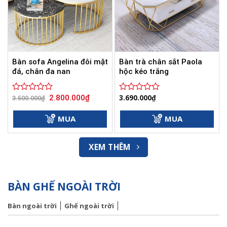
Bàn sofa Angelina đôi mặt
Bàn trà chân sắt Paola
đá, chân đa nan
hộc kéo trắng
Giá
Giá
3.690.000
₫
2.800.000
₫
Được
3.500.000
₫
Được
gốc
hiện
xếp
xếp
là:
tại
hạng
hạng
3.500.000₫.
là:
MUA
MUA
0
2.800.000₫.
0
5
5
sao
sao
XEM THÊM
BÀN GHẾ NGOÀI TRỜI
Bàn ngoài trời
Ghế ngoài trời