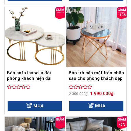
5
5
sao
sao
-13%
Bàn sofa Isabella đôi
Bàn trà cặp mặt tròn chân
phòng khách hiện đại
sao cho phòng khách đẹp
Giá
Giá
1.990.000
₫
Được
Được
2.300.000
₫
gốc
hiện
xếp
xếp
là:
tại
hạng
hạng
2.300.000₫.
là:
MUA
MUA
0
0
1.990.000
5
5
sao
sao
-6%