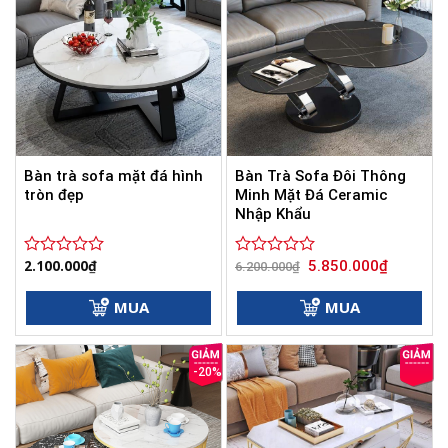
Bàn trà sofa mặt đá hình
Bàn Trà Sofa Đôi Thông
tròn đẹp
Minh Mặt Đá Ceramic
Nhập Khẩu
Giá
Giá
2.100.000
₫
5.850.000
₫
Được
Được
6.200.000
₫
gốc
hiện
xếp
xếp
là:
tại
hạng
hạng
6.200.000₫.
là:
MUA
MUA
0
0
5.850.000
5
5
sao
sao
-20%