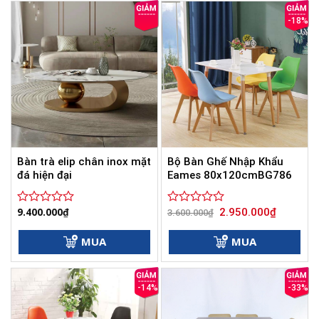
sao
sao
-18%
Bàn trà elip chân inox mặt
Bộ Bàn Ghế Nhập Khẩu
đá hiện đại
Eames 80x120cmBG786
Giá
Giá
9.400.000
₫
2.950.000
₫
Được
Được
3.600.000
₫
gốc
hiện
xếp
xếp
là:
tại
hạng
hạng
3.600.000₫.
là:
MUA
MUA
0
0
2.950.000
5
5
sao
sao
-14%
-33%