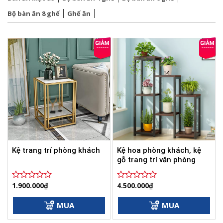
Bộ bàn ăn 8 ghế
Ghế ăn
Kệ hoa phòng khách, kệ
Kệ trang trí phòng khách
gỗ trang trí văn phòng
1.900.000
₫
4.500.000
₫
Được
Được
xếp
xếp
hạng
hạng
MUA
MUA
0
0
5
5