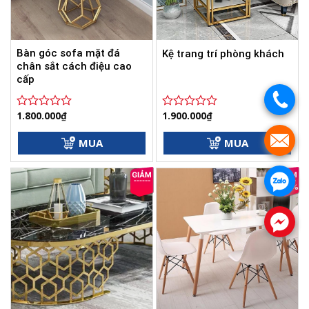
Bàn góc sofa mặt đá
Kệ trang trí phòng khách
chân sắt cách điệu cao
cấp
.
1.800.000
₫
1.900.000
₫
Được
Được
xếp
xếp
.
hạng
hạng
MUA
MUA
0
0
5
5
sao
sao
.
-26%
.