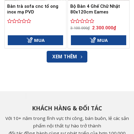
Bàn trà sofa cnc tổ ong
Bộ Bàn 4 Ghế Chữ Nhật
inox mạ PVD
80x120cm Eames
Giá
Giá
2.300.000
₫
Được
Được
3.100.000
₫
gốc
hiện
xếp
xếp
là:
tại
hạng
hạng
3.100.000₫.
là:
MUA
MUA
0
0
2.300.000
5
5
sao
sao
XEM THÊM
KHÁCH HÀNG & ĐỐI TÁC
Với 10+ năm trong lĩnh vực thi công, bán buôn, lẻ các sản
phẩm nội thất tự hào trở thành
đối tác đồng hành cùng sự phát triển của hơn 100.000