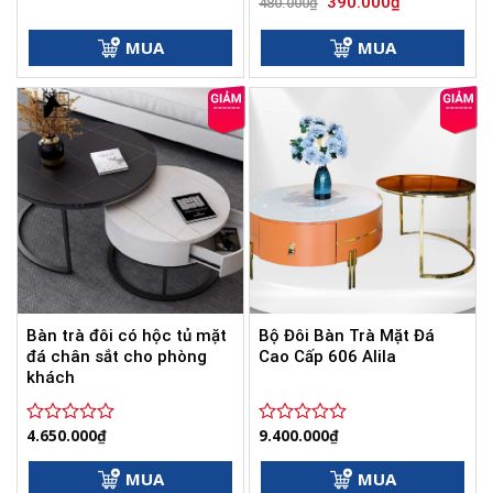
Giá
Giá
390.000
₫
Được
Được
480.000
₫
gốc
hiện
xếp
xếp
là:
tại
hạng
hạng
480.000₫.
là:
MUA
MUA
0
0
390.000₫.
5
5
sao
sao
Bàn trà đôi có hộc tủ mặt
Bộ Đôi Bàn Trà Mặt Đá
đá chân sắt cho phòng
Cao Cấp 606 Alila
khách
4.650.000
₫
9.400.000
₫
Được
Được
xếp
xếp
hạng
hạng
MUA
MUA
0
0