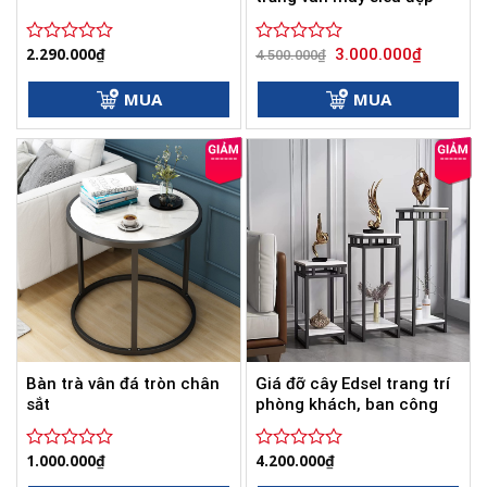
Giá
Giá
2.290.000
₫
3.000.000
₫
Được
Được
4.500.000
₫
gốc
hiện
xếp
xếp
là:
tại
hạng
hạng
4.500.000₫.
là:
MUA
MUA
0
0
3.000.000
5
5
sao
sao
Bàn trà vân đá tròn chân
Giá đỡ cây Edsel trang trí
sắt
phòng khách, ban công
1.000.000
₫
4.200.000
₫
Được
Được
xếp
xếp