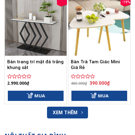
-19%
Bàn trang trí mặt đá trắng
Bàn Trà Tam Giác Mini
khung sắt
Giá Rẻ
Giá
Giá
2.990.000
₫
390.000
₫
Được
Được
480.000
₫
gốc
hiện
xếp
xếp
là:
tại
hạng
hạng
480.000₫.
là:
MUA
MUA
0
0
390.000₫.
5
5
sao
sao
XEM THÊM