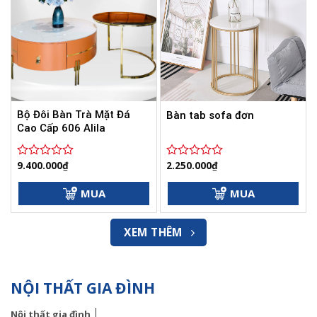
Bộ Đôi Bàn Trà Mặt Đá
Bàn tab sofa đơn
Cao Cấp 606 Alila
9.400.000
₫
2.250.000
₫
Được
Được
xếp
xếp
hạng
hạng
MUA
MUA
0
0
5
5
sao
sao
XEM THÊM
NỘI THẤT GIA ĐÌNH
Nội thất gia đình