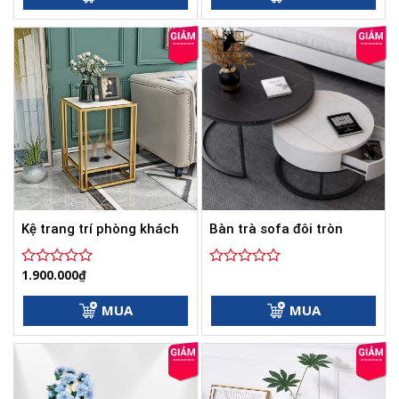
0
0
1.990.000
5
5
sao
sao
Kệ trang trí phòng khách
Bàn trà sofa đôi tròn
1.900.000
₫
Được
Được
xếp
xếp
hạng
hạng
MUA
MUA
0
0
5
5
sao
sao