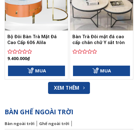
Bộ Đôi Bàn Trà Mặt Đá
Bàn Trà Đôi mặt đá cao
Cao Cấp 606 Alila
cấp chân chữ Y sắt tròn
9.400.000
₫
Được
Được
xếp
xếp
hạng
hạng
MUA
MUA
0
0
5
5
sao
sao
XEM THÊM
BÀN GHẾ NGOÀI TRỜI
Bàn ngoài trời
Ghế ngoài trời