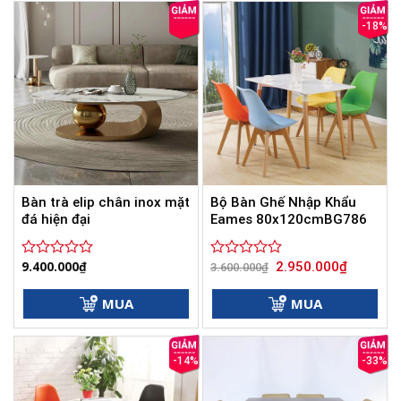
sao
sao
-18%
Bàn trà elip chân inox mặt
Bộ Bàn Ghế Nhập Khẩu
đá hiện đại
Eames 80x120cmBG786
Giá
Giá
9.400.000
₫
2.950.000
₫
Được
Được
3.600.000
₫
gốc
hiện
xếp
xếp
là:
tại
hạng
hạng
3.600.000₫.
là:
MUA
MUA
0
0
2.950.000
5
5
sao
sao
-14%
-33%