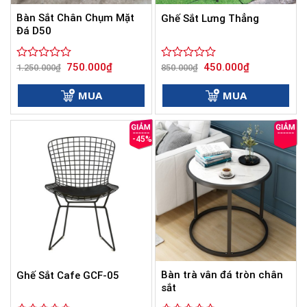
Bàn Sắt Chân Chụm Mặt
Ghế Sắt Lưng Thẳng
Đá D50
Giá
Giá
Giá
Giá
750.000
₫
450.000
₫
Được
1.250.000
₫
Được
850.000
₫
gốc
hiện
gốc
hiện
xếp
xếp
là:
tại
là:
tại
hạng
hạng
1.250.000₫.
là:
850.000₫.
là:
MUA
MUA
0
750.000₫.
0
450.000₫.
5
5
sao
sao
-45%
Bàn trà vân đá tròn chân
Ghế Sắt Cafe GCF-05
sắt