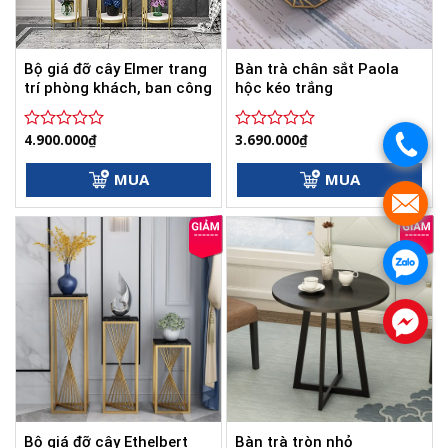
Bộ giá đỡ cây Elmer trang
Bàn trà chân sắt Paola
trí phòng khách, ban công
hộc kéo trắng
4.900.000
₫
3.690.000
₫
.
Được
Được
xếp
xếp
hạng
hạng
MUA
MUA
0
0
.
5
5
sao
sao
.
.
Bộ giá đỡ cây Ethelbert
Bàn trà tròn nhỏ