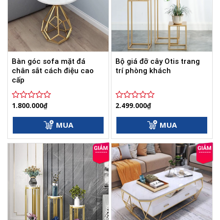
Bàn góc sofa mặt đá
Bộ giá đỡ cây Otis trang
chân sắt cách điệu cao
trí phòng khách
cấp
1.800.000
₫
2.499.000
₫
Được
Được
xếp
xếp
hạng
hạng
MUA
MUA
0
0
5
5
sao
sao