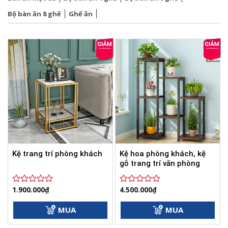
Bộ bàn ăn 8 ghế
Ghế ăn
Kệ hoa phòng khách, kệ
Kệ trang trí phòng khách
gỗ trang trí văn phòng
1.900.000
₫
4.500.000
₫
Được
Được
xếp
xếp
hạng
hạng
MUA
MUA
0
0
5
5