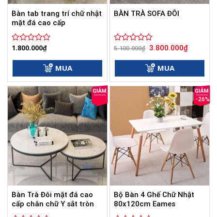
Bàn tab trang trí chữ nhật
BÀN TRÀ SOFA ĐÔI
mặt đá cao cấp
Giá
Giá
1.800.000
₫
3.800.000
₫
Được
Được
5.100.000
₫
gốc
hiện
xếp
xếp
là:
tại
hạng
hạng
5.100.000₫.
là:
MUA
MUA
0
0
3.800.000
5
5
sao
sao
-26%
Bàn Trà Đôi mặt đá cao
Bộ Bàn 4 Ghế Chữ Nhật
cấp chân chữ Y sắt tròn
80x120cm Eames