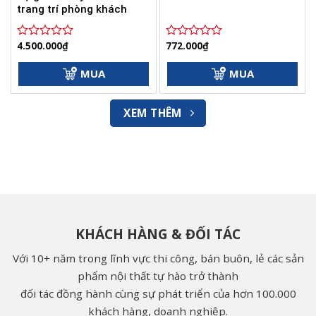
trang trí phòng khách
4.500.000
₫
772.000
₫
Được
Được
xếp
xếp
hạng
hạng
MUA
MUA
0
0
5
5
sao
sao
XEM THÊM
KHÁCH HÀNG & ĐỐI TÁC
Với 10+ năm trong lĩnh vực thi công, bán buôn, lẻ các sản
phẩm nội thất tự hào trở thành
đối tác đồng hành cùng sự phát triển của hơn 100.000
khách hàng, doanh nghiệp.