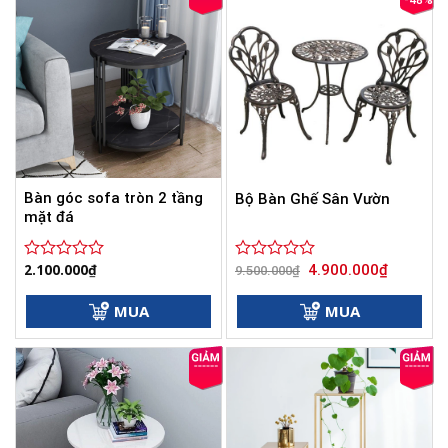
-48%
Bàn góc sofa tròn 2 tầng
Bộ Bàn Ghế Sân Vườn
mặt đá
Giá
Giá
2.100.000
₫
4.900.000
₫
Được
Được
9.500.000
₫
gốc
hiện
xếp
xếp
là:
tại
hạng
hạng
9.500.000₫.
là:
MUA
MUA
0
0
4.900.000
5
5
sao
sao