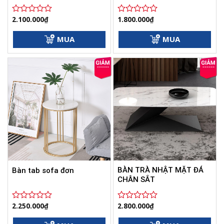
2.100.000
₫
1.800.000
₫
Được
Được
xếp
xếp
hạng
hạng
MUA
MUA
0
0
5
5
sao
sao
BÀN TRÀ NHẬT MẶT ĐÁ
Bàn tab sofa đơn
CHÂN SẮT
2.250.000
₫
2.800.000
₫
Được
Được
xếp
xếp
hạng
hạng