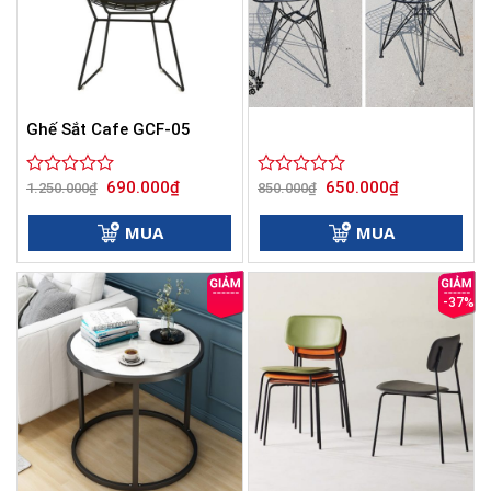
Ghế Sắt Cafe GCF-05
Giá
Giá
Giá
Giá
690.000
₫
650.000
₫
Được
1.250.000
₫
Được
850.000
₫
gốc
hiện
gốc
hiện
xếp
xếp
là:
tại
là:
tại
hạng
hạng
1.250.000₫.
là:
850.000₫.
là:
MUA
MUA
0
690.000₫.
0
650.000₫.
5
5
sao
sao
-37%