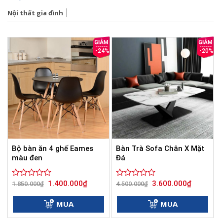
Nội thất gia đình
-24%
-20%
Bộ bàn ăn 4 ghế Eames
Bàn Trà Sofa Chân X Mặt
màu đen
Đá
Giá
Giá
Giá
Giá
1.400.000
₫
3.600.000
₫
Được
1.850.000
₫
Được
4.500.000
₫
gốc
hiện
gốc
hiện
xếp
xếp
là:
tại
là:
tại
hạng
hạng
1.850.000₫.
là:
4.500.000₫.
là:
MUA
MUA
0
1.400.000₫.
0
3.600.000
5
5