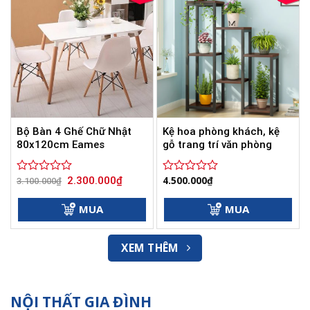
Bộ Bàn 4 Ghế Chữ Nhật
Kệ hoa phòng khách, kệ
80x120cm Eames
gỗ trang trí văn phòng
Giá
Giá
4.500.000
₫
2.300.000
₫
Được
3.100.000
₫
Được
gốc
hiện
xếp
xếp
là:
tại
hạng
hạng
3.100.000₫.
là:
MUA
MUA
0
2.300.000₫.
0
5
5
sao
sao
XEM THÊM
NỘI THẤT GIA ĐÌNH