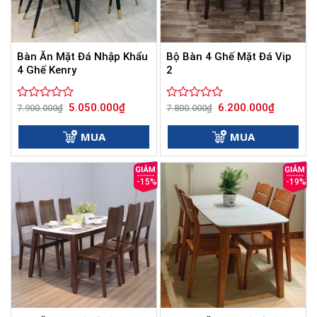
Bàn Ăn Mặt Đá Nhập Khẩu
Bộ Bàn 4 Ghế Mặt Đá Vip
4 Ghế Kenry
2
Giá
Giá
Giá
Giá
5.050.000
₫
6.200.000
₫
Được
7.900.000
₫
Được
7.800.000
₫
gốc
hiện
gốc
hiện
xếp
xếp
là:
tại
là:
tại
hạng
hạng
7.900.000₫.
là:
7.800.000₫.
là:
MUA
MUA
0
5.050.000₫.
0
6.200.000
5
5
sao
sao
-15%
-19%