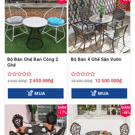
Bộ Bàn Ghế Ban Công 2
Bộ Bàn 4 Ghế Sân Vườn
Ghế
Giá
Giá
Giá
Giá
2.650.000
₫
12.500.000
₫
Được
4.500.000
₫
Được
18.500.000
₫
gốc
hiện
gốc
hiện
xếp
xếp
là:
tại
là:
tại
hạng
hạng
4.500.000₫.
là:
18.500.000₫.
là:
MUA
MUA
0
2.650.000₫.
0
12.500
5
5
sao
sao
-17%
-48%