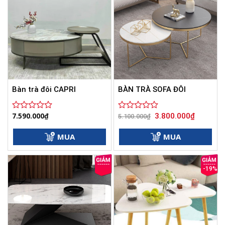
Bàn trà đôi CAPRI
BÀN TRÀ SOFA ĐÔI
Giá
Giá
7.590.000
₫
3.800.000
₫
Được
Được
5.100.000
₫
gốc
hiện
xếp
xếp
là:
tại
hạng
hạng
5.100.000₫.
là:
MUA
MUA
0
0
3.800.000
5
5
sao
sao
-19%