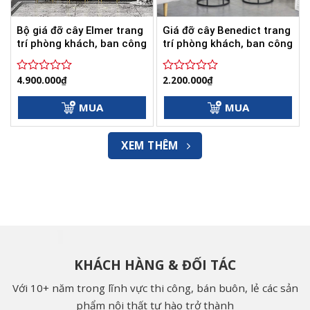
Bộ giá đỡ cây Elmer trang
Giá đỡ cây Benedict trang
trí phòng khách, ban công
trí phòng khách, ban công
4.900.000
₫
2.200.000
₫
Được
Được
xếp
xếp
hạng
hạng
MUA
MUA
0
0
5
5
sao
sao
XEM THÊM
KHÁCH HÀNG & ĐỐI TÁC
Với 10+ năm trong lĩnh vực thi công, bán buôn, lẻ các sản
phẩm nội thất tự hào trở thành