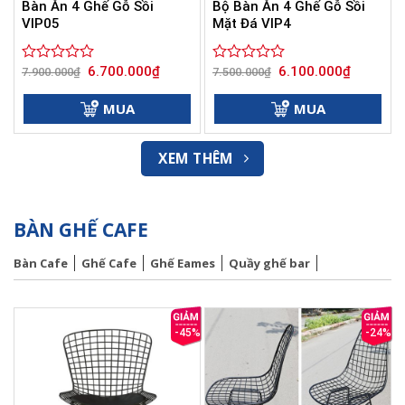
Bàn Ăn 4 Ghế Gỗ Sồi
Bộ Bàn Ăn 4 Ghế Gỗ Sồi
VIP05
Mặt Đá VIP4
Giá
Giá
Giá
Giá
6.700.000
₫
6.100.000
₫
Được
7.900.000
₫
Được
7.500.000
₫
gốc
hiện
gốc
hiện
xếp
xếp
là:
tại
là:
tại
hạng
hạng
7.900.000₫.
là:
7.500.000₫.
là:
MUA
MUA
0
6.700.000₫.
0
6.100.000
5
5
sao
sao
XEM THÊM
BÀN GHẾ CAFE
Bàn Cafe
Ghế Cafe
Ghế Eames
Quầy ghế bar
-45%
-24%