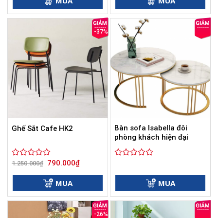
MUA
MUA
0
0
480.000₫.
5
5
sao
sao
-37%
Bàn sofa Isabella đôi
Ghế Sắt Cafe HK2
phòng khách hiện đại
Giá
Giá
790.000
₫
Được
1.250.000
₫
Được
gốc
hiện
xếp
xếp
là:
tại
hạng
hạng
1.250.000₫.
là:
MUA
MUA
0
790.000₫.
0
5
5
sao
sao
-26%