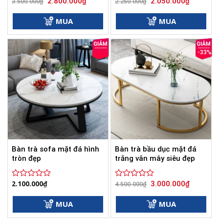
Giá
Giá
Giá
Giá
2.800.000
₫
2.050.000
₫
Được
3.500.000
₫
Được
2.250.000
₫
gốc
hiện
gốc
hiện
xếp
xếp
là:
tại
là:
tại
hạng
hạng
3.500.000₫.
là:
2.250.000₫.
là:
MUA
MUA
0
2.800.000₫.
0
2.050.000
5
5
sao
sao
-33%
Bàn trà sofa mặt đá hình
Bàn trà bầu dục mặt đá
tròn đẹp
trắng vân mây siêu đẹp
Giá
Giá
2.100.000
₫
3.000.000
₫
Được
Được
4.500.000
₫
gốc
hiện
xếp
xếp
là:
tại
hạng
hạng
4.500.000₫.
là:
MUA
MUA
0
0
3.000.000
5
5