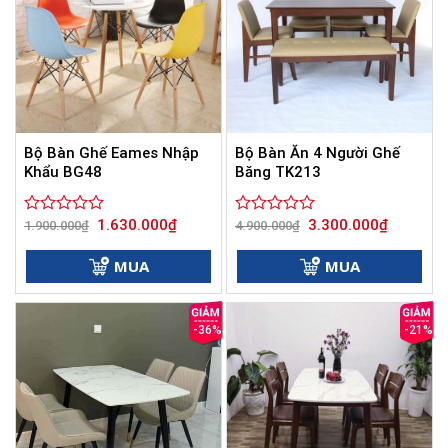
Bộ Bàn Ghế Eames Nhập
Bộ Bàn Ăn 4 Người Ghế
Khẩu BG48
Băng TK213
Giá
Giá
Giá
Giá
1.630.000
₫
3.300.000
₫
Được
1.900.000
₫
Được
4.900.000
₫
gốc
hiện
gốc
hiện
xếp
xếp
là:
tại
là:
tại
hạng
hạng
1.900.000₫.
là:
4.900.000₫.
là:
MUA
MUA
0
1.630.000₫.
0
3.300.000
5
5
sao
sao
-36%
-21%