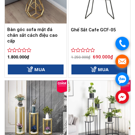
Bàn góc sofa mặt đá
Ghế Sắt Cafe GCF-05
chân sắt cách điệu cao
cấp
.
Giá
Giá
1.800.000
₫
690.000
₫
Được
Được
1.250.000
₫
gốc
hiện
.
xếp
xếp
là:
tại
hạng
hạng
1.250.000₫.
là:
MUA
MUA
0
0
690.000₫.
5
5
.
sao
sao
.