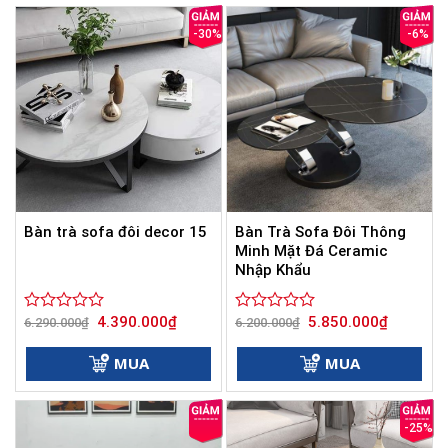
sao
sao
-30%
-6%
Bàn Trà Sofa Đôi Thông
Bàn trà sofa đôi decor 15
Minh Mặt Đá Ceramic
Nhập Khẩu
Giá
Giá
Giá
Giá
4.390.000
₫
5.850.000
₫
Được
6.290.000
₫
Được
6.200.000
₫
gốc
hiện
gốc
hiện
xếp
xếp
là:
tại
là:
tại
hạng
hạng
6.290.000₫.
là:
6.200.000₫.
là:
MUA
MUA
0
4.390.000₫.
0
5.850.000
5
5
sao
sao
-25%