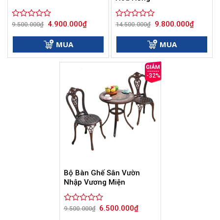
Giá
Giá
Giá
Giá
4.900.000
₫
9.800.000
₫
Được
9.500.000
₫
Được
14.500.000
₫
gốc
hiện
gốc
hiện
xếp
xếp
là:
tại
là:
tại
hạng
hạng
9.500.000₫.
là:
14.500.000₫.
là:
MUA
MUA
0
4.900.000₫.
0
9.800.00
5
5
sao
sao
-32%
Bộ Bàn Ghế Sân Vườn
Nhập Vương Miện
Giá
Giá
6.500.000
₫
Được
9.500.000
₫
gốc
hiện
xếp