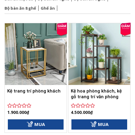
Bộ bàn ăn 8 ghế
Ghế ăn
Kệ hoa phòng khách, kệ
Kệ trang trí phòng khách
gỗ trang trí văn phòng
1.900.000
₫
4.500.000
₫
Được
Được
xếp
xếp
hạng
hạng
MUA
MUA
0
0
5
5