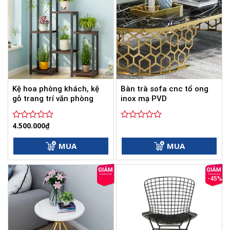
Kệ hoa phòng khách, kệ
Bàn trà sofa cnc tổ ong
gỗ trang trí văn phòng
inox mạ PVD
4.500.000
₫
Được
Được
xếp
xếp
hạng
hạng
MUA
MUA
0
0
5
5
sao
sao
-45%