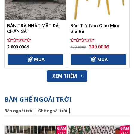
BÀN TRÀ NHẬT MẶT ĐÁ
Bàn Trà Tam Giác Mini
CHÂN SẮT
Giá Rẻ
Giá
Giá
2.800.000
₫
390.000
₫
Được
Được
480.000
₫
gốc
hiện
xếp
xếp
là:
tại
hạng
hạng
480.000₫.
là:
MUA
MUA
0
0
390.000₫.
5
5
sao
sao
XEM THÊM
BÀN GHẾ NGOÀI TRỜI
Bàn ngoài trời
Ghế ngoài trời
-41%
-32%