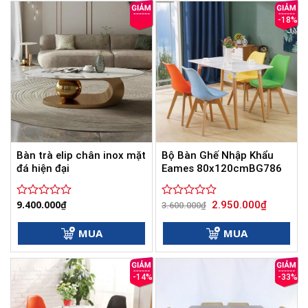
sao
sao
-18%
Bàn trà elip chân inox mặt
Bộ Bàn Ghế Nhập Khẩu
đá hiện đại
Eames 80x120cmBG786
Giá
Giá
9.400.000
₫
2.950.000
₫
Được
Được
3.600.000
₫
gốc
hiện
xếp
xếp
là:
tại
hạng
hạng
3.600.000₫.
là:
MUA
MUA
0
0
2.950.000
5
5
sao
sao
-14%
-33%