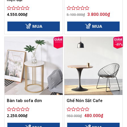
Giá
Giá
4.550.000
₫
3.800.000
₫
Được
Được
5.100.000
₫
gốc
hiện
xếp
xếp
là:
tại
hạng
hạng
5.100.000₫.
là:
MUA
MUA
0
0
3.800.000
5
5
sao
sao
-49%
Bàn tab sofa đơn
Ghế Nón Sắt Cafe
Giá
Giá
2.250.000
₫
480.000
₫
Được
Được
950.000
₫
gốc
hiện
xếp
xếp
là:
tại
hạng
hạng
950.000₫.
là: