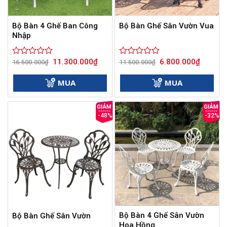
Bộ Bàn 4 Ghế Ban Công
Bộ Bàn Ghế Sân Vườn Vua
Nhập
Giá
Giá
Giá
Giá
11.300.000
₫
6.800.000
₫
Được
16.500.000
₫
Được
11.500.000
₫
gốc
hiện
gốc
hiện
xếp
xếp
là:
tại
là:
tại
hạng
hạng
16.500.000₫.
là:
11.500.000₫.
là:
MUA
MUA
0
11.300.000₫.
0
6.800.00
5
5
sao
sao
-48%
-32%
Bộ Bàn 4 Ghế Sân Vườn
Bộ Bàn Ghế Sân Vườn
Hoa Hồng