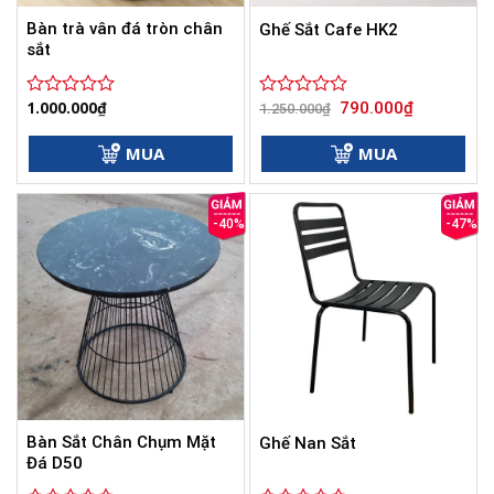
Bàn trà vân đá tròn chân
Ghế Sắt Cafe HK2
sắt
Giá
Giá
1.000.000
₫
790.000
₫
Được
Được
1.250.000
₫
gốc
hiện
xếp
xếp
là:
tại
hạng
hạng
1.250.000₫.
là:
MUA
MUA
0
0
790.000₫.
5
5
sao
sao
-40%
-47%
Bàn Sắt Chân Chụm Mặt
Ghế Nan Sắt
Đá D50