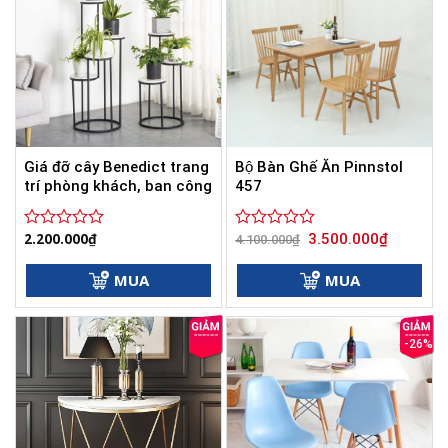
Giá đỡ cây Benedict trang
Bộ Bàn Ghế Ăn Pinnstol
trí phòng khách, ban công
457
Giá
Giá
2.200.000
₫
3.500.000
₫
Được
Được
4.100.000
₫
gốc
hiện
xếp
xếp
là:
tại
hạng
hạng
4.100.000₫.
là:
MUA
MUA
0
0
3.500.000
5
5
sao
sao
-26%