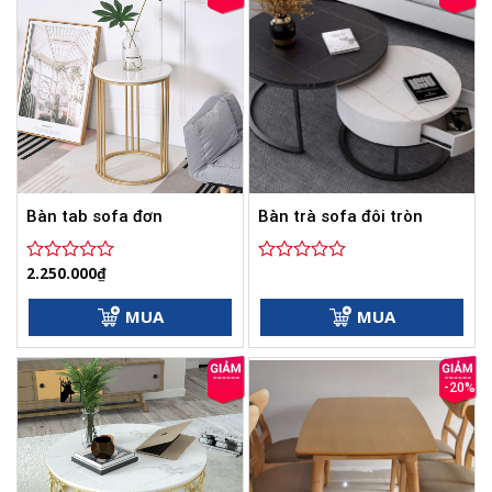
Bàn tab sofa đơn
Bàn trà sofa đôi tròn
2.250.000
₫
Được
Được
xếp
xếp
hạng
hạng
MUA
MUA
0
0
5
5
sao
sao
-20%