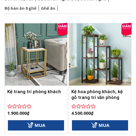
Bộ bàn ăn 8 ghế
Ghế ăn
Kệ hoa phòng khách, kệ
Kệ trang trí phòng khách
gỗ trang trí văn phòng
1.900.000
₫
4.500.000
₫
Được
Được
xếp
xếp
hạng
hạng
MUA
MUA
0
0
5
5