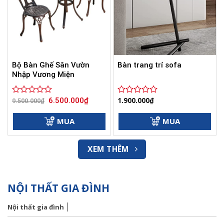
Bộ Bàn Ghế Sân Vườn
Bàn trang trí sofa
Nhập Vương Miện
Giá
Giá
1.900.000
₫
6.500.000
₫
Được
9.500.000
₫
Được
gốc
hiện
xếp
xếp
là:
tại
hạng
hạng
9.500.000₫.
là:
MUA
MUA
0
6.500.000₫.
0
5
5
sao
sao
XEM THÊM
NỘI THẤT GIA ĐÌNH
Nội thất gia đình