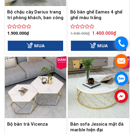
Bộ chậu cây Darius trang
Bộ bàn ghế Eames 4 ghế
trí phòng khách, ban công
ghế màu trắng
Giá
Giá
1.900.000
₫
1.400.000
₫
Được
Được
1.840.000
₫
gốc
hiện
xếp
xếp
là:
tại
.
hạng
hạng
1.840.000₫.
là:
MUA
MUA
0
0
1.400.000
5
5
sao
sao
.
.
.
Bàn sofa Jessica mặt đá
Bộ bàn trà Vicenza
marble hiện đại