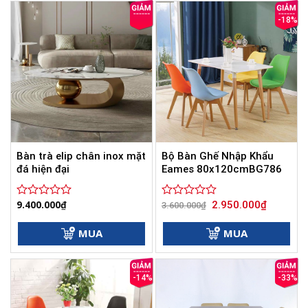
sao
sao
-18%
Bàn trà elip chân inox mặt
Bộ Bàn Ghế Nhập Khẩu
đá hiện đại
Eames 80x120cmBG786
Giá
Giá
9.400.000
₫
2.950.000
₫
Được
Được
3.600.000
₫
gốc
hiện
xếp
xếp
là:
tại
hạng
hạng
3.600.000₫.
là:
MUA
MUA
0
0
2.950.000
5
5
sao
sao
-14%
-33%