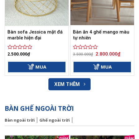
Bàn sofa Jessica mặt đá
Bàn ăn 4 ghế mango màu
marble hiện đại
tự nhiên
Giá
Giá
2.500.000
₫
2.800.000
₫
Được
Được
3.500.000
₫
gốc
hiện
xếp
xếp
là:
tại
hạng
hạng
3.500.000₫.
là:
MUA
MUA
0
0
2.800.000
5
5
sao
sao
XEM THÊM
BÀN GHẾ NGOÀI TRỜI
Bàn ngoài trời
Ghế ngoài trời