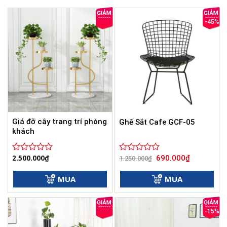
-45%
Giá đỡ cây trang trí phòng
Ghế Sắt Cafe GCF-05
khách
Giá
Giá
2.500.000
₫
690.000
₫
Được
Được
1.250.000
₫
gốc
hiện
xếp
xếp
là:
tại
hạng
hạng
1.250.000₫.
là:
MUA
MUA
0
0
690.000₫.
5
5
sao
sao
-15%