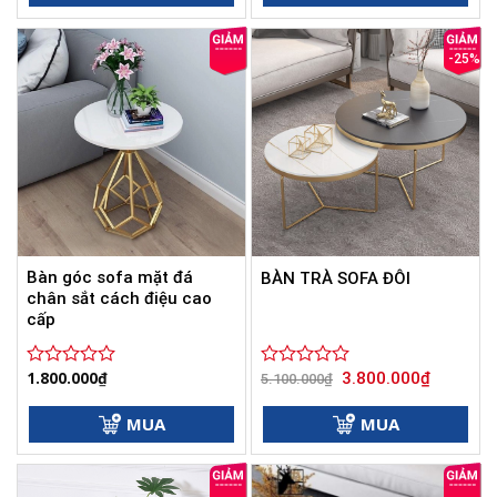
5
5
sao
sao
-25%
Bàn góc sofa mặt đá
BÀN TRÀ SOFA ĐÔI
chân sắt cách điệu cao
cấp
Giá
Giá
1.800.000
₫
3.800.000
₫
Được
Được
5.100.000
₫
gốc
hiện
xếp
xếp
là:
tại
hạng
hạng
5.100.000₫.
là:
MUA
MUA
0
0
3.800.000
5
5
sao
sao