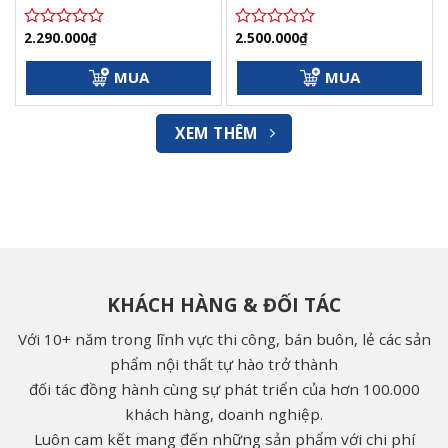
2.290.000
₫
2.500.000
₫
Được
Được
xếp
xếp
hạng
hạng
MUA
MUA
0
0
5
5
sao
sao
XEM THÊM
KHÁCH HÀNG & ĐỐI TÁC
Với 10+ năm trong lĩnh vực thi công, bán buôn, lẻ các sản
phẩm nội thất tự hào trở thành
đối tác đồng hành cùng sự phát triển của hơn 100.000
khách hàng, doanh nghiệp.
Luôn cam kết mang đến những sản phẩm với chi phí