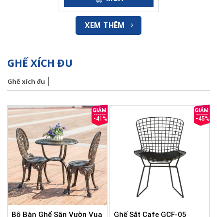
0
12.500.000₫.
5
sao
XEM THÊM
GHẾ XÍCH ĐU
Ghế xích đu
-41%
-45%
Bộ Bàn Ghế Sân Vườn Vua
Ghế Sắt Cafe GCF-05