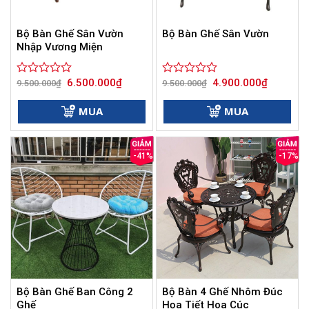
Bộ Bàn Ghế Sân Vườn
Bộ Bàn Ghế Sân Vườn
Nhập Vương Miện
Giá
Giá
Giá
Giá
6.500.000
₫
4.900.000
₫
Được
9.500.000
₫
Được
9.500.000
₫
gốc
hiện
gốc
hiện
xếp
xếp
là:
tại
là:
tại
hạng
hạng
9.500.000₫.
là:
9.500.000₫.
là:
MUA
MUA
0
6.500.000₫.
0
4.900.000
5
5
sao
sao
-41%
-17%
Bộ Bàn Ghế Ban Công 2
Bộ Bàn 4 Ghế Nhôm Đúc
Ghế
Họa Tiết Hoa Cúc