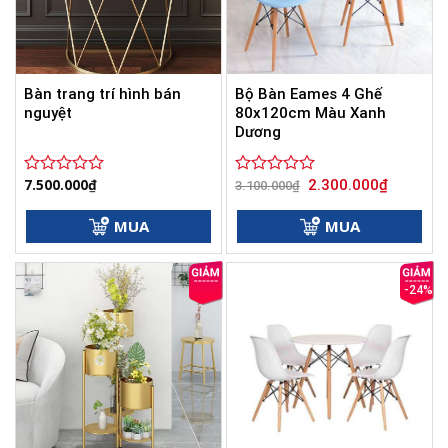
Bàn trang trí hình bán
Bộ Bàn Eames 4 Ghế
nguyệt
80x120cm Màu Xanh
Dương
Giá
Giá
7.500.000
₫
2.300.000
₫
Được
Được
3.100.000
₫
gốc
hiện
xếp
xếp
là:
tại
hạng
hạng
3.100.000₫.
là:
MUA
MUA
0
0
2.300.000
5
5
sao
sao
-24%